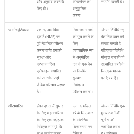
और अनुवाद करने के
सॉफ्टवेयर को
उपयोग करती है।
लिए हो।
अनुकूलित
करना।
फार्मास्यूटिकल्स
एक नए आणविक
नियामक मानकों
योग्य गतिविधि नए
इकाई (NME) पर
को पूरा करने के
वैज्ञानिक ज्ञान की
पूर्व-नैदानिक परीक्षण
लिए
तलाश करती है।
करना ताकि इसकी
व्यावसायिक रूप
बहिष्कृत गतिविधि
सुरक्षा और
से अनुमोदित
मौजूदा मानकों को
प्रभावकारिता
दवा के एक बैच
सत्यापित करने के
प्रोफ़ाइल स्थापित
पर नियमित
लिए एक मानक
की जा सके, जहां
गुणवत्ता
प्रक्रिया है।
जैविक परिणाम अज्ञात
नियंत्रण
हैं।
परीक्षण करना।
ऑटोमोटिव
ईंधन दक्षता में सुधार
एक नए मॉडल
योग्य गतिविधि एक
के लिए वाहन चेसिस
वर्ष के लिए कार
मुख्य तकनीकी
के लिए एक नई हल्की
के आंतरिक
चुनौती को
मिश्रित सामग्री के
डिज़ाइन या रंग
संबोधित करती
साथ प्रयोग करना,
पैलेट में
है। बहिष्कृत