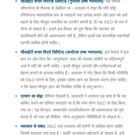
सीआईटी बनाम मास्टेक लिमिटेड (गुजरात उच्च न्यायालय):
यह मामला
सॉफ्टवेयर के विकास से संबंधित था। अदालत ने देखा कि यदि कोई
परियोजना व्यावसायिक रूप से व्यवहार्य नया उत्पाद बनाने और ज्ञान को आगे
बढ़ाने के लिए मौजूदा तकनीक का उपयोग करती है, तो यह R&D के रूप में
योग्य हो सकता है। इसने इस विचार को पुष्ट किया कि नवाचार को
क्रांतिकारी होने की आवश्यकता नहीं है, लेकिन इसमें एक वास्तविक तकनीकी
प्रगति शामिल होनी चाहिए।
सीआईटी बनाम विप्रो लिमिटेड (कर्नाटक उच्च न्यायालय):
इस फैसले ने इस
बात पर जोर दिया कि “अनुसंधान” शब्द की व्याख्या संकीर्ण या पांडित्यपूर्ण
अर्थ में नहीं की जानी चाहिए। इसमें मौजूदा उत्पादों और प्रक्रियाओं को
बेहतर बनाने के प्रयास शामिल हैं। अदालत ने नोट किया कि किसी गतिविधि
को R&D मानने के लिए, इसका उद्देश्य ज्ञान का विस्तार करना होना चाहिए,
न कि केवल मौजूदा ज्ञान को नियमित तरीके से लागू करना।
प्रमाण का बोझ:
विभिन्न फैसलों में, अदालतों ने लगातार यह माना है कि यह
साबित करने का दायित्व करदाता पर है कि व्यय योग्य R&D के लिए किया
गया था। यह विस्तृत, समकालीन दस्तावेज़ीकरण की आवश्यकता को पुष्ट
करता है जो व्यय को विशिष्ट, योग्य अनुसंधान गतिविधियों से जोड़ता है।
व्यवसाय से संबंध:
R&D उस व्यवसाय की श्रेणी से संबंधित होना चाहिए
जिसमें करदाता लगा हुआ है। यद्यपि अनुसंधान खोजपूर्ण हो सकता है, इसे